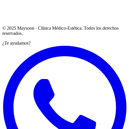
Lun – Vie: 10:00 – 20:00
Sábado: Bajo cita previa
Ver en Google Maps →
© 2025 Maysoon · Clínica Médico-Estética. Todos los derechos
reservados.
¿Te ayudamos?