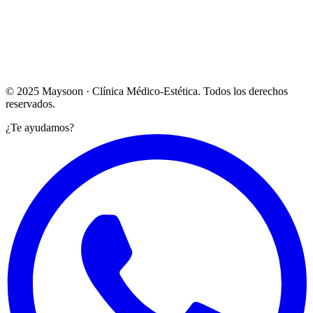
Lun – Vie: 10:00 – 20:00
Sábado: Bajo cita previa
Ver en Google Maps →
© 2025 Maysoon · Clínica Médico-Estética. Todos los derechos
reservados.
¿Te ayudamos?