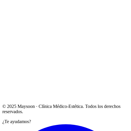
Lun – Vie: 10:00 – 20:00
Sábado: Bajo cita previa
Ver en Google Maps →
© 2025 Maysoon · Clínica Médico-Estética. Todos los derechos
reservados.
¿Te ayudamos?