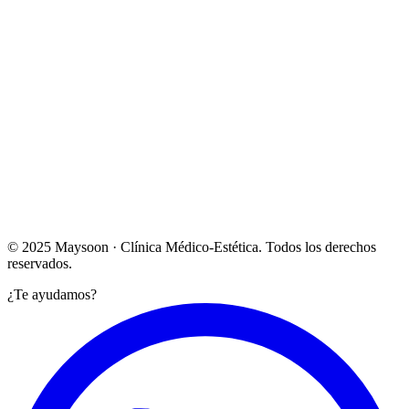
Lun – Vie: 10:00 – 20:00
Sábado: Bajo cita previa
Ver en Google Maps →
© 2025 Maysoon · Clínica Médico-Estética. Todos los derechos
reservados.
¿Te ayudamos?