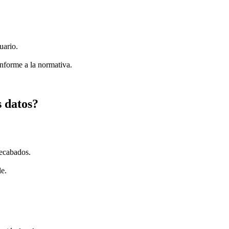
uario.
onforme a la normativa.
 datos?
recabados.
le.