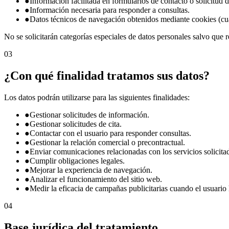
●
Información facilitada en formularios de contacto o solicitud d
●
Información necesaria para responder a consultas.
●
Datos técnicos de navegación obtenidos mediante cookies (cu
No se solicitarán categorías especiales de datos personales salvo que r
03
¿Con qué finalidad tratamos sus datos?
Los datos podrán utilizarse para las siguientes finalidades:
●
Gestionar solicitudes de información.
●
Gestionar solicitudes de cita.
●
Contactar con el usuario para responder consultas.
●
Gestionar la relación comercial o precontractual.
●
Enviar comunicaciones relacionadas con los servicios solicita
●
Cumplir obligaciones legales.
●
Mejorar la experiencia de navegación.
●
Analizar el funcionamiento del sitio web.
●
Medir la eficacia de campañas publicitarias cuando el usuario
04
Base jurídica del tratamiento