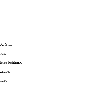
, S.L.
ios.
terés legítimo.
izados.
lidad.