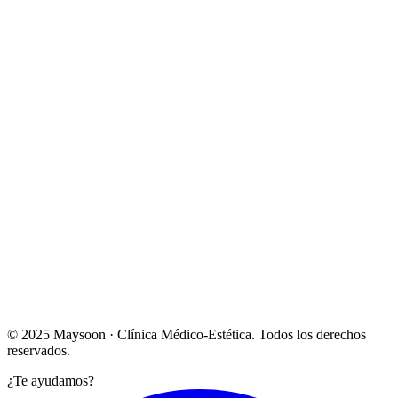
Lun – Vie: 10:00 – 20:00
Sábado: Bajo cita previa
Ver en Google Maps →
© 2025 Maysoon · Clínica Médico-Estética. Todos los derechos
reservados.
¿Te ayudamos?