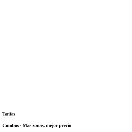
Facial Completo
Brasileñas
Cuello + Marcado de Barba
Glúteos + Interglútea
Mediana
Sesión
50 €
Bono · 5 sesiones
225 €
Zonas incluidas
Pecho + Abdomen
Espalda
Brazos enteros
Barba hombre
Grande
Sesión
66 €
Bono · 5 sesiones
297 €
Zonas incluidas
Piernas completas
Genital Masculino
Tarifas
Combos · Más zonas, mejor precio